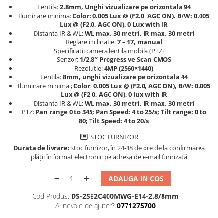
Lentila:
2.8mm, Unghi vizualizare pe orizontala 94
Iluminare minima:
Color: 0.005 Lux @ (F2.0, AGC ON), B/W: 0.005
Lux @ (F2.0, AGC ON), 0 Lux with IR
Distanta IR & WL:
WL max. 30 metri, IR max. 30 metri
Reglare inclinatie:
7 – 17, manual
Specificatii camera lentila mobila (PTZ)
Senzor:
1/2.8″ Progressive Scan CMOS
Rezolutie:
4MP (2560×1440)
Lentila:
8mm, unghi vizualizare pe orizontala 44
Iluminare minima ;
Color: 0.005 Lux @ (F2.0, AGC ON), B/W: 0.005
Lux @ (F2.0, AGC ON), 0 lux with IR
Distanta IR & WL:
WL max. 30 metri, IR max. 30 metri
PTZ:
Pan range 0 to 345; Pan Speed: 4 to 25/s; Tilt range: 0 to
80; Tilt Speed: 4 to 20/s
STOC FURNIZOR
Durata de livrare:
stoc furnizor, în 24-48 de ore de la confirmarea
plății în format electronic pe adresa de e-mail furnizată
ADAUGA IN COS
Cod Produs:
DS-2SE2C400MWG-E14-2.8/8mm
Ai nevoie de ajutor?
0771275700