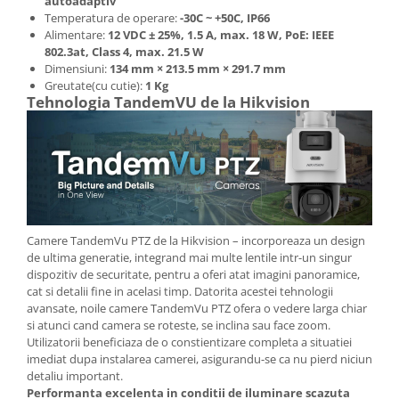
autoadaptiv
Temperatura de operare:
-30C ~ +50C, IP66
Alimentare:
12 VDC ± 25%, 1.5 A, max. 18 W, PoE: IEEE
802.3at, Class 4, max. 21.5 W
Dimensiuni:
134 mm × 213.5 mm × 291.7 mm
Greutate(cu cutie):
1 Kg
Tehnologia TandemVU de la Hikvision
Camere TandemVu PTZ de la Hikvision – incorporeaza un design
de ultima generatie, integrand mai multe lentile intr-un singur
dispozitiv de securitate, pentru a oferi atat imagini panoramice,
cat si detalii fine in acelasi timp. Datorita acestei tehnologii
avansate, noile camere TandemVu PTZ ofera o vedere larga chiar
si atunci cand camera se roteste, se inclina sau face zoom.
Utilizatorii beneficiaza de o constientizare completa a situatiei
imediat dupa instalarea camerei, asigurandu-se ca nu pierd niciun
detaliu important.
Performanta excelenta in conditii de iluminare scazuta