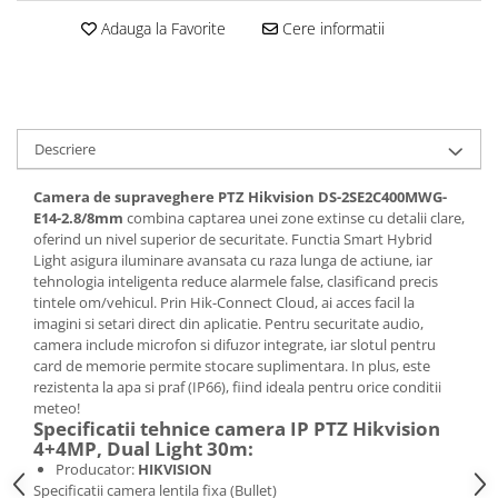
Adauga la Favorite
Cere informatii
Descriere
Camera de supraveghere PTZ Hikvision DS-2SE2C400MWG-
E14-2.8/8mm
combina captarea unei zone extinse cu detalii clare,
oferind un nivel superior de securitate. Functia Smart Hybrid
Light asigura iluminare avansata cu raza lunga de actiune, iar
tehnologia inteligenta reduce alarmele false, clasificand precis
tintele om/vehicul. Prin Hik-Connect Cloud, ai acces facil la
imagini si setari direct din aplicatie. Pentru securitate audio,
camera include microfon si difuzor integrate, iar slotul pentru
card de memorie permite stocare suplimentara. In plus, este
rezistenta la apa si praf (IP66), fiind ideala pentru orice conditii
meteo!
Specificatii tehnice camera IP PTZ Hikvision
4+4MP, Dual Light 30m:
Producator:
HIKVISION
Specificatii camera lentila fixa (Bullet)