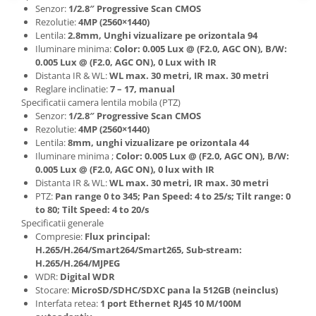
Senzor:
1/2.8″ Progressive Scan CMOS
Rezolutie:
4MP (2560×1440)
Lentila:
2.8mm, Unghi vizualizare pe orizontala 94
Iluminare minima:
Color: 0.005 Lux @ (F2.0, AGC ON), B/W:
0.005 Lux @ (F2.0, AGC ON), 0 Lux with IR
Distanta IR & WL:
WL max. 30 metri, IR max. 30 metri
Reglare inclinatie:
7 – 17, manual
Specificatii camera lentila mobila (PTZ)
Senzor:
1/2.8″ Progressive Scan CMOS
Rezolutie:
4MP (2560×1440)
Lentila:
8mm, unghi vizualizare pe orizontala 44
Iluminare minima ;
Color: 0.005 Lux @ (F2.0, AGC ON), B/W:
0.005 Lux @ (F2.0, AGC ON), 0 lux with IR
Distanta IR & WL:
WL max. 30 metri, IR max. 30 metri
PTZ:
Pan range 0 to 345; Pan Speed: 4 to 25/s; Tilt range: 0
to 80; Tilt Speed: 4 to 20/s
Specificatii generale
Compresie:
Flux principal:
H.265/H.264/Smart264/Smart265, Sub-stream:
H.265/H.264/MJPEG
WDR:
Digital WDR
Stocare:
MicroSD/SDHC/SDXC pana la 512GB (neinclus)
Interfata retea:
1 port Ethernet RJ45 10 M/100M