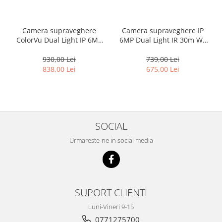
Camera supraveghere
Camera supraveghere IP
ColorVu Dual Light IP 6MP
6MP Dual Light IR 30m WL
lentila 4mm IR 50m Lumină
30m microfon PoE ColorVu –
Albă 50m Microfon –
Hikvision – DS-
930,00 Lei
739,00 Lei
HIKVISION DS-2CD1T67G2H-
2CD1067G2H-LIU-2.8mm
838,00 Lei
675,00 Lei
LIU-4mm
SOCIAL
Urmareste-ne in social media
SUPORT CLIENTI
Luni-Vineri 9-15
0771275700