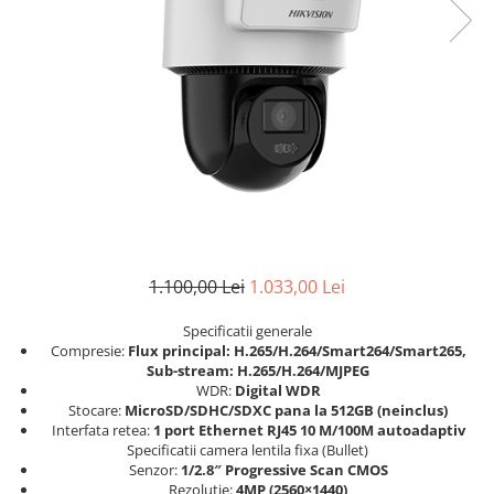
1.100,00 Lei
1.033,00 Lei
Specificatii generale
Compresie:
Flux principal: H.265/H.264/Smart264/Smart265,
Sub-stream: H.265/H.264/MJPEG
WDR:
Digital WDR
Stocare:
MicroSD/SDHC/SDXC pana la 512GB (neinclus)
Interfata retea:
1 port Ethernet RJ45 10 M/100M autoadaptiv
Specificatii camera lentila fixa (Bullet)
Senzor:
1/2.8″ Progressive Scan CMOS
Rezolutie:
4MP (2560×1440)