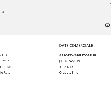
dia
DATE COMERCIALE
 Plata
APSOFTWARE STORE SRL
e Retur
J05/1824/2019
Produselor
41384715
de Retur
Oradea, Bihor
L