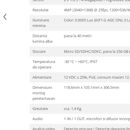
Rezolutie
4MP (3040×1368) @ 25fps, 1200×536/9
Iluminare
Color: 0.0005 Lux @(F1.0, AGC ON), 0 
minima
Distanta
pana la 40 metri
lumina alba
Stocare
Micro SD/SDHC/SDXC, pana la 256 GB (
Temperatura
-30 °C ~ +60°C, IP67
de operare
Alimentare
12 VDC ± 25%, PoE, consum maxim 12
Dimensiuni
118.6mm x 105.1mm x 306.5mm
montaj
perete/tavan
Greutate
cca. 1.4 Kg
Audio
1 IN / 1 OUT, microfon si difuzor incor
Analiza video
Detectie miscare / Detectie depasire lini