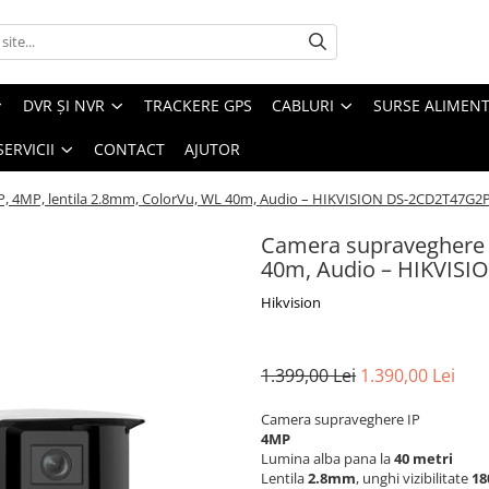
DVR ȘI NVR
TRACKERE GPS
CABLURI
SURSE ALIMEN
SERVICII
CONTACT
AJUTOR
P, 4MP, lentila 2.8mm, ColorVu, WL 40m, Audio – HIKVISION DS-2CD2T47G
Camera supraveghere I
40m, Audio – HIKVIS
Hikvision
1.399,00 Lei
1.390,00 Lei
Camera supraveghere IP
4MP
Lumina alba pana la
40 metri
Lentila
2.8mm
, unghi vizibilitate
18