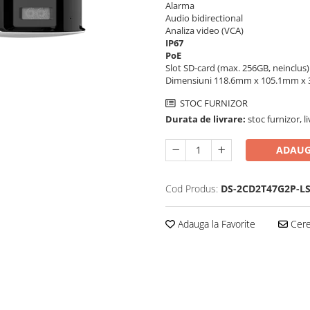
Alarma
Audio bidirectional
Analiza video (VCA)
IP67
PoE
Slot SD-card (max. 256GB, neinclus)
Dimensiuni 118.6mm x 105.1mm x
STOC FURNIZOR
Durata de livrare:
stoc furnizor, l
ADAUG
Cod Produs:
DS-2CD2T47G2P-L
Adauga la Favorite
Cere 