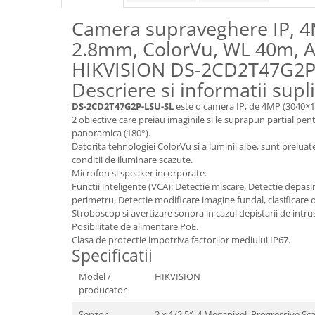
Camera supraveghere IP, 4M
2.8mm, ColorVu, WL 40m, A
HIKVISION DS-2CD2T47G2P
Descriere si informatii sup
DS-2CD2T47G2P-LSU-SL
este o camera IP, de 4MP (3040×13
2 obiective care preiau imaginile si le suprapun partial pe
panoramica (180°).
Datorita tehnologiei ColorVu si a luminii albe, sunt preluate 
conditii de iluminare scazute.
Microfon si speaker incorporate.
Functii inteligente (VCA): Detectie miscare, Detectie depasire
perimetru, Detectie modificare imagine fundal, clasificare o
Stroboscop si avertizare sonora in cazul depistarii de intru
Posibilitate de alimentare PoE.
Clasa de protectie impotriva factorilor mediului IP67.
Specificatii
Model /
HIKVISION
producator
Senzor
2 x 1/2.5″, 4 Megapixel, Progressive 