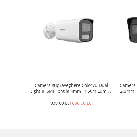
Camera supraveghere ColorVu Dual
Camera 
Light IP 6MP lentila 4mm IR 50m Lumină
2.8mm IR
Albă 50m Microfon – HIKVISION DS-
2CD1T67G2H-LIU-4mm
930,00 Lei
838,00 Lei