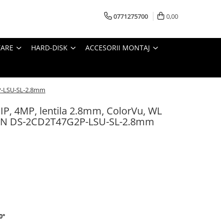
0771275700
0,00
TARE
HARD-DISK
ACCESORII MONTAJ
2P-LSU-SL-2.8mm
P, 4MP, lentila 2.8mm, ColorVu, WL
ION DS-2CD2T47G2P-LSU-SL-2.8mm
0°