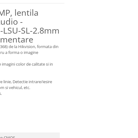
P, lentila
udio -
-LSU-SL-2.8mm
limentare
68) de la Hikvision, formata din
ntru a forma o imagine
imagini color de calitate si in
 linie, Detectie intrare/iesire
m si vehicul, etc.
s.
Scan CMOS