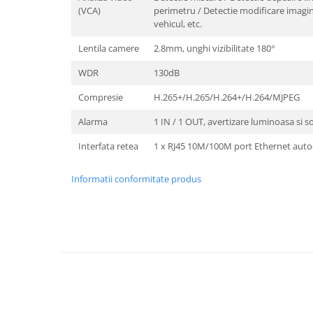
(VCA)
perimetru / Detectie modificare imagine
vehicul, etc.
Lentila camere
2.8mm, unghi vizibilitate 180°
WDR
130dB
Compresie
H.265+/H.265/H.264+/H.264/MJPEG
Alarma
1 IN / 1 OUT, avertizare luminoasa si s
Interfata retea
1 x RJ45 10M/100M port Ethernet auto
Informatii conformitate produs