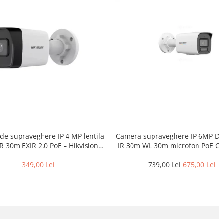
Camera supraveghere IP 6MP D
de supraveghere IP 4 MP lentila
IR 30m WL 30m microfon PoE C
 30m EXIR 2.0 PoE – Hikvision –
Hikvision – DS-2CD1067G2H-L
DS-2CD1041G0-I-2.8mm
739,00 Lei
675,00 Lei
349,00 Lei