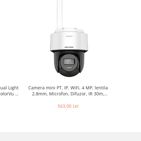
ual Light
Camera mini PT, IP, WiFi, 4 MP, lentila
Camera I
olorVu –
2.8mm, Microfon, Difuzor, IR 30m,
lentil
IU-2.8mm
AutoTracking Lite – Hikvision DS-
Microfon
2DE2C400IWG-W-2.8mm
2C
563,00 Lei