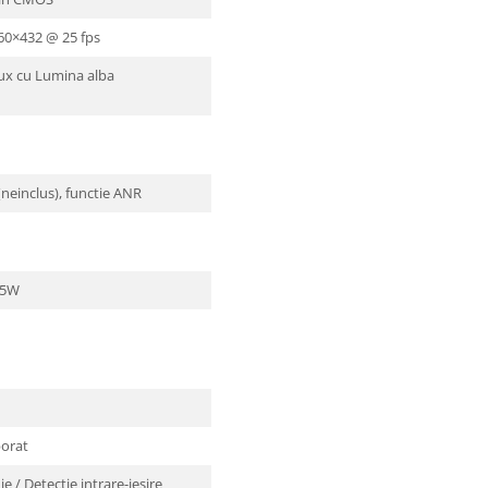
60×432 @ 25 fps
Lux cu Lumina alba
neinclus), functie ANR
.5W
porat
e / Detectie intrare-iesire