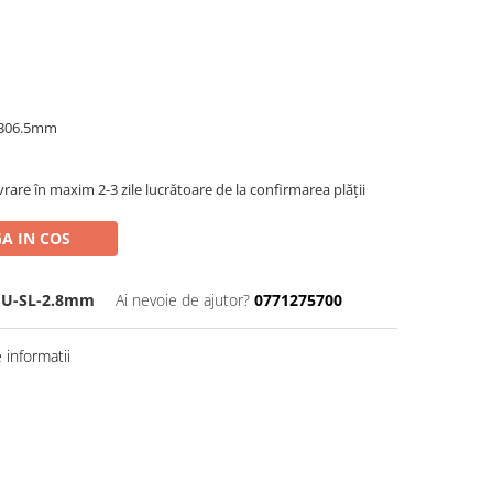
 306.5mm
ivrare în maxim 2-3 zile lucrătoare de la confirmarea plății
A IN COS
SU-SL-2.8mm
Ai nevoie de ajutor?
0771275700
informatii