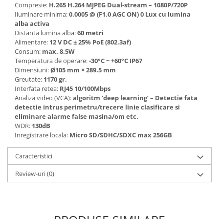
Compresie:
H.265 H.264 MJPEG Dual-stream – 1080P/720P
Iluminare minima:
0.0005 @ (F1.0 AGC ON) 0 Lux cu lumina
alba activa
Distanta lumina alba:
60 metri
Alimentare:
12 V DC ± 25% PoE (802.3af)
Consum:
max. 8.5W
Temperatura de operare:
-30°C ~ +60°C IP67
Dimensiuni:
Ø105 mm × 289.5 mm
Greutate:
1170 gr.
Interfata retea:
RJ45 10/100Mbps
Analiza video (VCA):
algoritm ‘deep learning’ – Detectie fata
detectie intrus perimetru/trecere linie clasificare si
eliminare alarme false masina/om etc.
WDR:
130dB
Inregistrare locala:
Micro SD/SDHC/SDXC max 256GB
Caracteristici
Review-uri
(0)