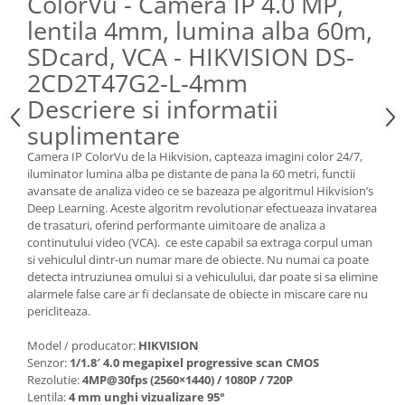
ColorVu - Camera IP 4.0 MP,
lentila 4mm, lumina alba 60m,
SDcard, VCA - HIKVISION DS-
2CD2T47G2-L-4mm
Descriere si informatii
suplimentare
Camera IP ColorVu de la Hikvision, capteaza imagini color 24/7,
iluminator lumina alba pe distante de pana la 60 metri, functii
avansate de analiza video ce se bazeaza pe algoritmul Hikvision’s
Deep Learning. Aceste algoritm revolutionar efectueaza invatarea
de trasaturi, oferind performante uimitoare de analiza a
continutului video (VCA). ce este capabil sa extraga corpul uman
si vehiculul dintr-un numar mare de obiecte. Nu numai ca poate
detecta intruziunea omului si a vehiculului, dar poate si sa elimine
alarmele false care ar fi declansate de obiecte in miscare care nu
pericliteaza.
Model / producator:
HIKVISION
Senzor:
1/1.8′ 4.0 megapixel progressive scan CMOS
Rezolutie:
4MP@30fps (2560×1440) / 1080P / 720P
Lentila:
4 mm unghi vizualizare 95°