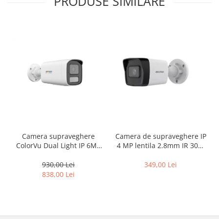
PRODUSE SIMILARE
Camera supraveghere
Camera de supraveghere IP
ColorVu Dual Light IP 6MP
4 MP lentila 2.8mm IR 30m
lentila 4mm IR 50m Lumină
EXIR 2.0 PoE – Hikvision –
Albă 50m Microfon –
DS-2CD1041G0-I-2.8mm
930,00 Lei
349,00 Lei
HIKVISION DS-2CD1T67G2H-
838,00 Lei
LIU-4mm