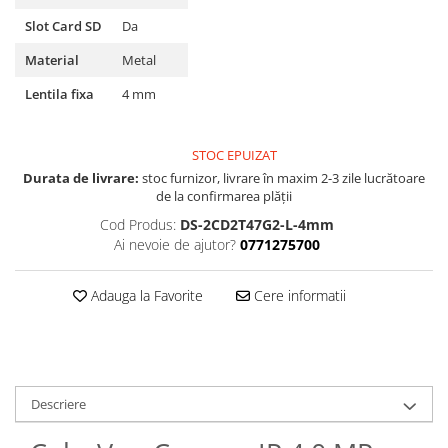
Slot Card SD
Da
Material
Metal
Lentila fixa
4 mm
STOC EPUIZAT
Durata de livrare:
stoc furnizor, livrare în maxim 2-3 zile lucrătoare
de la confirmarea plății
Cod Produs:
DS-2CD2T47G2-L-4mm
Ai nevoie de ajutor?
0771275700
Adauga la Favorite
Cere informatii
Descriere