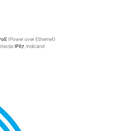
PoE
(Power over Ethernet)
otecție
IP67
, indicând