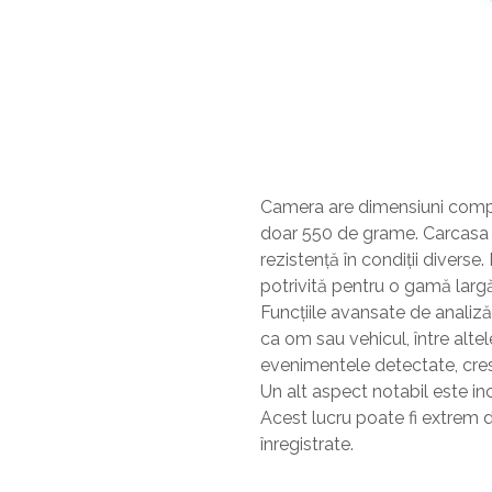
Camera are dimensiuni compa
doar 550 de grame. Carcasa es
rezistență în condiții diverse
potrivită pentru o gamă largă
Funcțiile avansate de analiză 
ca om sau vehicul, între alte
evenimentele detectate, cres
Un alt aspect notabil este i
Acest lucru poate fi extrem d
înregistrate.