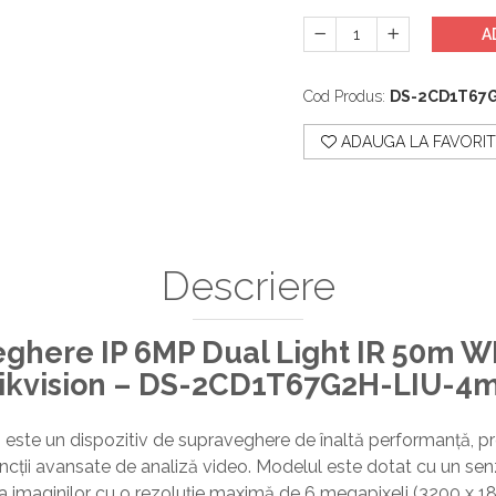
A
Cod Produs:
DS-2CD1T67
ADAUGA LA FAVORIT
Descriere
ghere IP 6MP Dual Light IR 50m W
Hikvision – DS-2CD1T67G2H-LIU-
 este un dispozitiv de supraveghere de înaltă performanță, pro
uncții avansate de analiză video. Modelul este dotat cu un se
imaginilor cu o rezoluție maximă de 6 megapixeli (3200 x 1800 