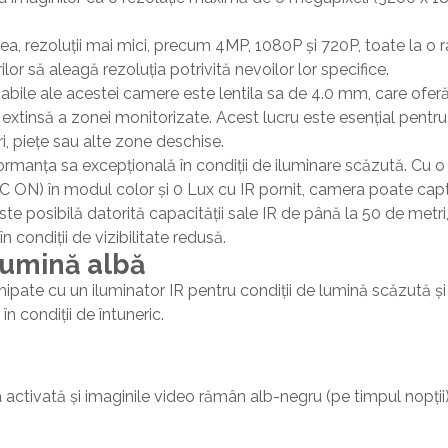
, rezoluții mai mici, precum 4MP, 1080P și 720P, toate la o 
lor să aleagă rezoluția potrivită nevoilor lor specifice.
bile ale acestei camere este lentila sa de 4.0 mm, care oferă
extinsă a zonei monitorizate. Acest lucru este esențial pentr
ri, piețe sau alte zone deschise.
ormanța sa excepțională în condiții de iluminare scăzută. Cu 
 ON) în modul color și 0 Lux cu IR pornit, camera poate capta 
ste posibilă datorită capacității sale IR de până la 50 de met
n condiții de vizibilitate redusă.
 lumină albă
ipate cu un iluminator IR pentru condiții de lumină scăzută și
 în condiții de întuneric.
activată și imaginile video rămân alb-negru (pe timpul nopții)