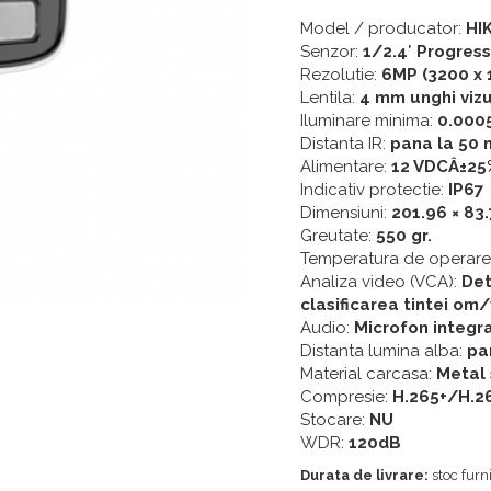
Model / producator:
HI
Senzor:
1/2.4′ Progres
Rezolutie:
6MP (3200 x
Lentila:
4 mm unghi vizu
Iluminare minima:
0.0005
Distanta IR:
pana la 50 
Alimentare:
12 VDCÂ±25
Indicativ protectie:
IP67
Dimensiuni:
201.96 × 83
Greutate:
550 gr.
Temperatura de operare
Analiza video (VCA):
Det
clasificarea tintei om/
Audio:
Microfon integr
Distanta lumina alba:
pa
Material carcasa:
Metal 
Compresie:
H.265+/H.2
Stocare:
NU
WDR:
120dB
Durata de livrare:
stoc furni