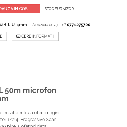
DAUGA IN COS
STOC FURNIZOR
G2H-LIU-4mm
Ai nevoie de ajutor?
0771275700
E
CERE INFORMATII
L 50m microfon
4mm
iectat pentru a oferi imagini
nzor 1/2.4′ Progressive Scan
pixeli), oferind detalii