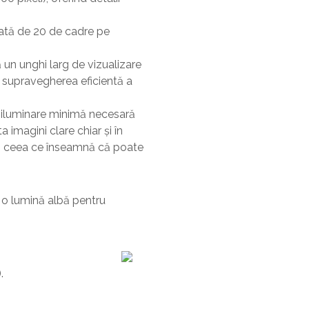
rată de 20 de cadre pe
 un unghi larg de vizualizare
u supravegherea eficientă a
o iluminare minimă necesară
imagini clare chiar și în
ri, ceea ce înseamnă că poate
 o lumină albă pentru
.