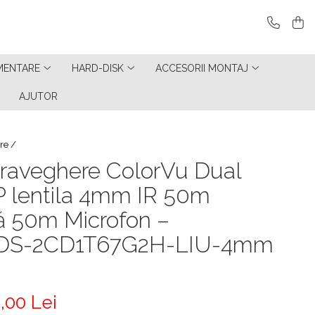
MENTARE
HARD-DISK
ACCESORII MONTAJ
AJUTOR
re /
raveghere ColorVu Dual
P lentila 4mm IR 50m
ă 50m Microfon –
 DS-2CD1T67G2H-LIU-4mm
,00 Lei