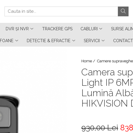
DVR ȘI NVR
TRACKERE GPS
CABLURI
SURSE ALI
RFOANE
DETECTIE & EFRACTIE
SERVICII
CONTACT
Home /
Camere supraveghe
Camera sup
Light IP 6M
Lumină Alb
HIKVISION
930,00 Lei
838