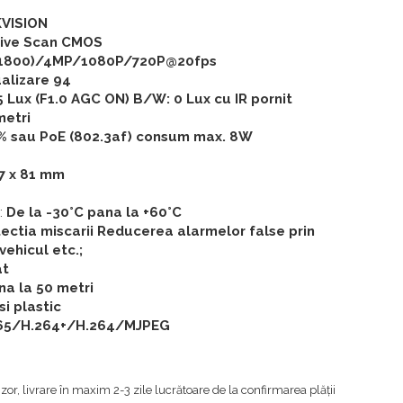
KVISION
sive Scan CMOS
 1800)/4MP/1080P/720P@20fps
alizare 94
 Lux (F1.0 AGC ON) B/W: 0 Lux cu IR pornit
metri
% sau PoE (802.3af) consum max. 8W
.7 x 81 mm
:
De la -30°C pana la +60°C
ectia miscarii Reducerea alarmelor false prin
vehicul etc.;
at
na la 50 metri
si plastic
65/H.264+/H.264/MJPEG
zor, livrare în maxim 2-3 zile lucrătoare de la confirmarea plății