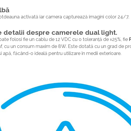
lbă
otdeauna activată iar camera capturează imagini color 24/7.
 detalii despre camerele dual light.
ate folosi fie un cablu de 12 VDC cu o toleranță de ±25%, fie
f, cu un consum maxim de 8W. Este dotată cu un grad de pr
și apă, făcând-o ideală pentru utilizare în medii exterioare.