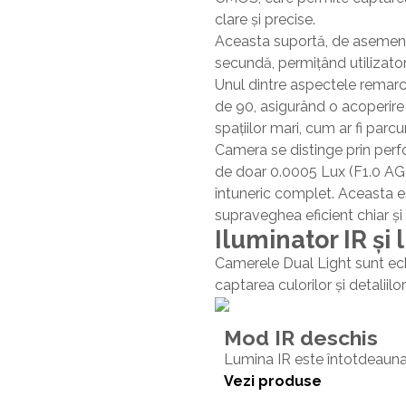
clare și precise.
Aceasta suportă, de asemenea
secundă, permițând utilizatori
Unul dintre aspectele remarca
de 90, asigurând o acoperire 
spațiilor mari, cum ar fi parcu
Camera se distinge prin perf
de doar 0.0005 Lux (F1.0 AGC
întuneric complet. Aceasta e
supraveghea eficient chiar și î
Iluminator IR și
Camerele Dual Light sunt ech
captarea culorilor și detaliilor
Mod IR deschis
Lumina IR este întotdeauna 
Vezi produse