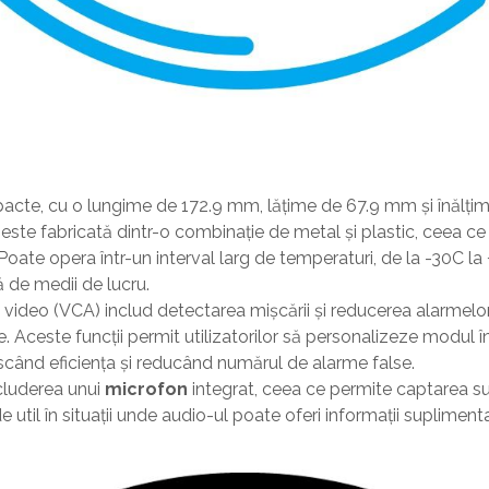
cte, cu o lungime de 172.9 mm, lățime de 67.9 mm și înălțim
te fabricată dintr-o combinație de metal și plastic, ceea ce îi
. Poate opera într-un interval larg de temperaturi, de la -30C l
 de medii de lucru.
video (VCA) includ detectarea mișcării și reducerea alarmelor f
le. Aceste funcții permit utilizatorilor să personalizeze modul
când eficiența și reducând numărul de alarme false.
ncluderea unui
microfon
integrat, ceea ce permite captarea su
e util în situații unde audio-ul poate oferi informații suplime