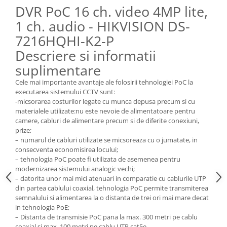
DVR PoC 16 ch. video 4MP lite,
1 ch. audio - HIKVISION DS-
7216HQHI-K2-P
Descriere si informatii
suplimentare
Cele mai importante avantaje ale folosirii tehnologiei PoC la
executarea sistemului CCTV sunt:
-micsorarea costurilor legate cu munca depusa precum si cu
materialele utilizate:nu este nevoie de alimentatoare pentru
camere, cabluri de alimentare precum si de diferite conexiuni,
prize;
– numarul de cabluri utilizate se micsoreaza cu o jumatate, in
consecventa economisirea locului;
– tehnologia PoC poate fi utilizata de asemenea pentru
modernizarea sistemului analogic vechi;
– datorita unor mai mici atenuari in comparatie cu cablurile UTP
din partea cablului coaxial, tehnologia PoC permite transmiterea
semnalului si alimentarea la o distanta de trei ori mai mare decat
in tehnologia PoE;
– Distanta de transmisie PoC pana la max. 300 metri pe cablu
coaxial si max. 100 metri pe cablu UTP cat5e