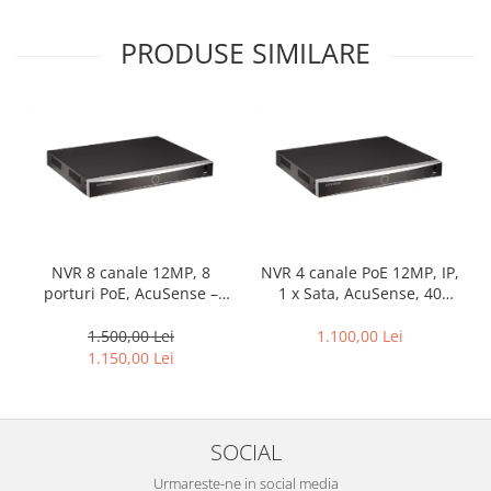
PRODUSE SIMILARE
NVR 8 canale 12MP, 8
NVR 4 canale PoE 12MP, IP,
porturi PoE, AcuSense –
1 x Sata, AcuSense, 40
HIKVISION DS-7608NXI-
Mbps, Functii AI – Hikvision
K1/8P
DS-7604NXI-K1/4P(D)
1.500,00 Lei
1.100,00 Lei
1.150,00 Lei
SOCIAL
Urmareste-ne in social media