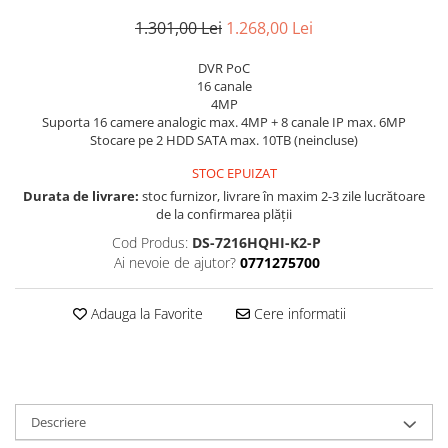
1.301,00 Lei
1.268,00 Lei
DVR PoC
16 canale
4MP
Suporta 16 camere analogic max. 4MP + 8 canale IP max. 6MP
Stocare pe 2 HDD SATA max. 10TB (neincluse)
STOC EPUIZAT
Durata de livrare:
stoc furnizor, livrare în maxim 2-3 zile lucrătoare
de la confirmarea plății
Cod Produs:
DS-7216HQHI-K2-P
Ai nevoie de ajutor?
0771275700
Adauga la Favorite
Cere informatii
Descriere