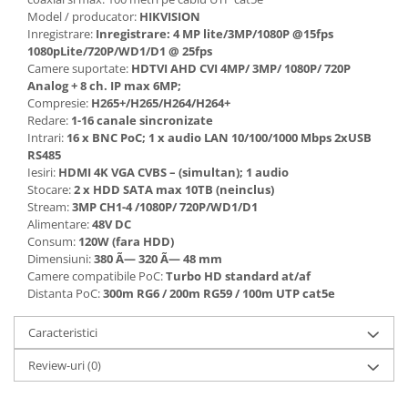
Model / producator:
HIKVISION
Inregistrare:
Inregistrare: 4 MP lite/3MP/1080P @15fps
1080pLite/720P/WD1/D1 @ 25fps
Camere suportate:
HDTVI AHD CVI 4MP/ 3MP/ 1080P/ 720P
Analog + 8 ch. IP max 6MP;
Compresie:
H265+/H265/H264/H264+
Redare:
1-16 canale sincronizate
Intrari:
16 x BNC PoC; 1 x audio LAN 10/100/1000 Mbps 2xUSB
RS485
Iesiri:
HDMI 4K VGA CVBS – (simultan); 1 audio
Stocare:
2 x HDD SATA max 10TB (neinclus)
Stream:
3MP CH1-4 /1080P/ 720P/WD1/D1
Alimentare:
48V DC
Consum:
120W (fara HDD)
Dimensiuni:
380 Ã— 320 Ã— 48 mm
Camere compatibile PoC:
Turbo HD standard at/af
Distanta PoC:
300m RG6 / 200m RG59 / 100m UTP cat5e
Caracteristici
Review-uri
(0)