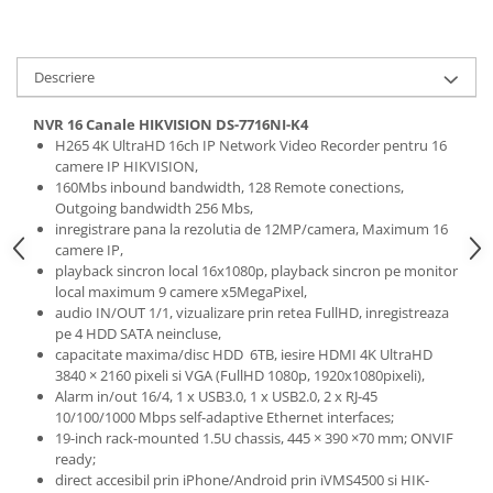
Descriere
NVR 16 Canale HIKVISION DS-7716NI-K4
H265 4K UltraHD 16ch IP Network Video Recorder pentru 16
camere IP HIKVISION,
160Mbs inbound bandwidth, 128 Remote conections,
Outgoing bandwidth 256 Mbs,
inregistrare pana la rezolutia de 12MP/camera, Maximum 16
camere IP,
playback sincron local 16x1080p, playback sincron pe monitor
local maximum 9 camere x5MegaPixel,
audio IN/OUT 1/1, vizualizare prin retea FullHD, inregistreaza
pe 4 HDD SATA neincluse,
capacitate maxima/disc HDD 6TB, iesire HDMI 4K UltraHD
3840 × 2160 pixeli si VGA (FullHD 1080p, 1920x1080pixeli),
Alarm in/out 16/4, 1 x USB3.0, 1 x USB2.0, 2 x RJ-45
10/100/1000 Mbps self-adaptive Ethernet interfaces;
19-inch rack-mounted 1.5U chassis, 445 × 390 ×70 mm; ONVIF
ready;
direct accesibil prin iPhone/Android prin iVMS4500 si HIK-