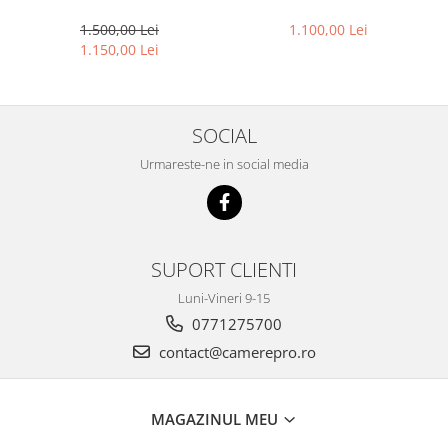
HIKVISION DS-7608NXI-
Mbps, Functii AI – Hikvision
K1/8P
DS-7604NXI-K1/4P(D)
1.500,00 Lei
1.100,00 Lei
1.150,00 Lei
SOCIAL
Urmareste-ne in social media
SUPORT CLIENTI
Luni-Vineri 9-15
0771275700
contact@camerepro.ro
MAGAZINUL MEU