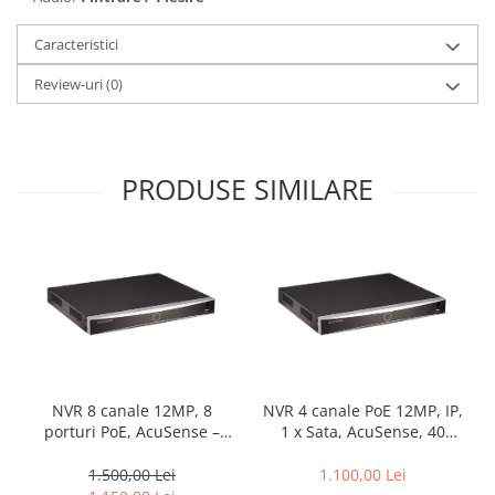
Caracteristici
Review-uri
(0)
PRODUSE SIMILARE
NVR 8 canale 12MP, 8
NVR 4 canale PoE 12MP, IP,
porturi PoE, AcuSense –
1 x Sata, AcuSense, 40
HIKVISION DS-7608NXI-
Mbps, Functii AI – Hikvision
K1/8P
DS-7604NXI-K1/4P(D)
1.500,00 Lei
1.100,00 Lei