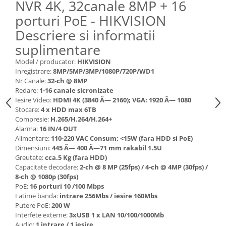
NVR 4K, 32canale 8MP + 16
porturi PoE - HIKVISION
Descriere si informatii
suplimentare
Model / producator:
HIKVISION
Inregistrare:
8MP/5MP/3MP/1080P/720P/WD1
Nr Canale:
32-ch @ 8MP
Redare:
1-16 canale sicronizate
Iesire Video:
HDMI 4K (3840 Ã— 2160); VGA: 1920 Ã— 1080
Stocare:
4 x HDD max 6TB
Compresie:
H.265/H.264/H.264+
Alarma:
16 IN/4 OUT
Alimentare:
110-220 VAC Consum: <15W (fara HDD si PoE)
Dimensiuni:
445 Ã— 400 Ã—71 mm rakabil 1.5U
Greutate:
cca.5 Kg (fara HDD)
Capacitate decodare:
2-ch @ 8 MP (25fps) / 4-ch @ 4MP (30fps) /
8-ch @ 1080p (30fps)
PoE:
16 porturi 10 /100 Mbps
Latime banda:
intrare 256Mbs / iesire 160Mbs
Putere PoE:
200 W
Interfete externe:
3xUSB 1 x LAN 10/100/1000Mb
Audio:
1 intrare / 1 iesire