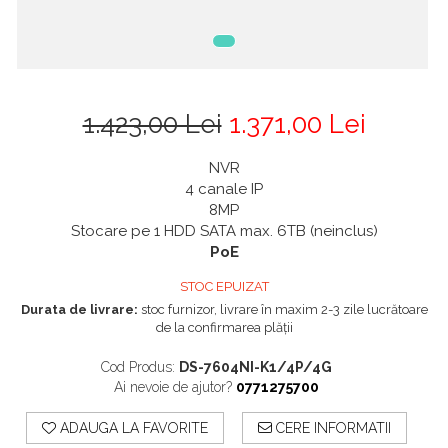
1.423,00 Lei
1.371,00 Lei
NVR
4 canale IP
8MP
Stocare pe 1 HDD SATA max. 6TB (neinclus)
PoE
STOC EPUIZAT
Durata de livrare:
stoc furnizor, livrare în maxim 2-3 zile lucrătoare
de la confirmarea plății
Cod Produs:
DS-7604NI-K1/4P/4G
Ai nevoie de ajutor?
0771275700
ADAUGA LA FAVORITE
CERE INFORMATII