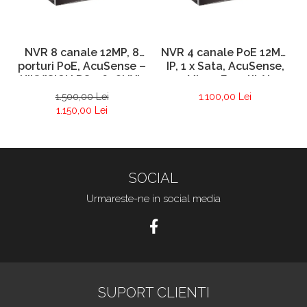
NVR 8 canale 12MP, 8
NVR 4 canale PoE 12MP,
porturi PoE, AcuSense –
IP, 1 x Sata, AcuSense,
HIKVISION DS-7608NXI-
40 Mbps, Functii AI –
K1/8P
Hikvision DS-7604NXI-
1.500,00 Lei
1.100,00 Lei
K1/4P(D)
1.150,00 Lei
SOCIAL
Urmareste-ne in social media
SUPORT CLIENTI