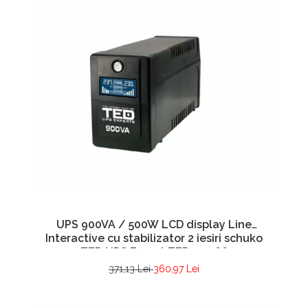
UPS 900VA / 500W LCD display Line
Interactive cu stabilizator 2 iesiri schuko
TED UPS Expert TED001566
371,13 Lei
360,97 Lei