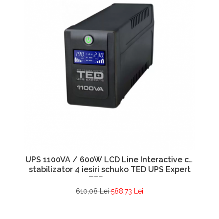
UPS 1100VA / 600W LCD Line Interactive cu
stabilizator 4 iesiri schuko TED UPS Expert
TED001573
610,08 Lei
588,73 Lei