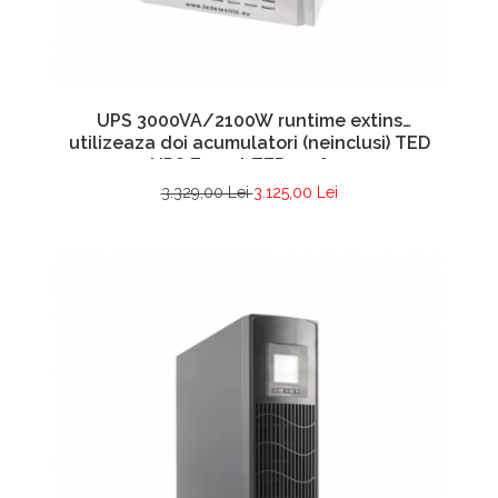
UPS 3000VA/2100W runtime extins
utilizeaza doi acumulatori (neinclusi) TED
UPS Expert TED001672
3.329,00 Lei
3.125,00 Lei