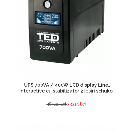
UPS 700VA / 400W LCD display Line
Interactive cu stabilizator 2 iesiri schuko
TED UPS Expert TED001559
384,35 Lei
333,51 Lei