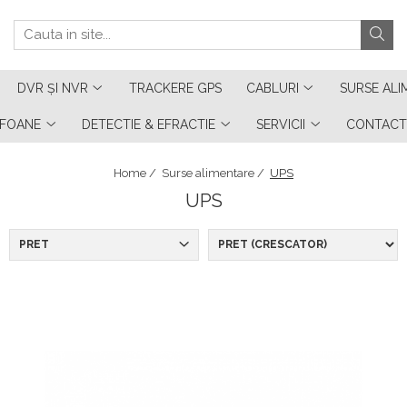
DVR ȘI NVR
TRACKERE GPS
CABLURI
SURSE ALI
RFOANE
DETECTIE & EFRACTIE
SERVICII
CONTACT
Home /
Surse alimentare /
UPS
UPS
PRET