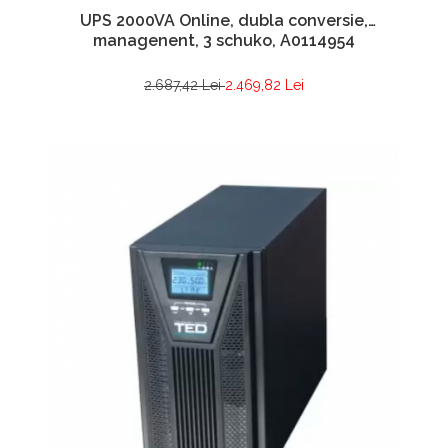
UPS 2000VA Online, dubla conversie,
managenent, 3 schuko, A0114954
2.687,42 Lei
2.469,82 Lei