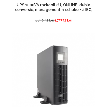
UPS 1000VA rackabil 2U, ONLINE, dubla
conversie, management, 1 schuko + 2 IEC,
GLOBSTAR A0114966
1.840,42 Lei
1.737,72 Lei