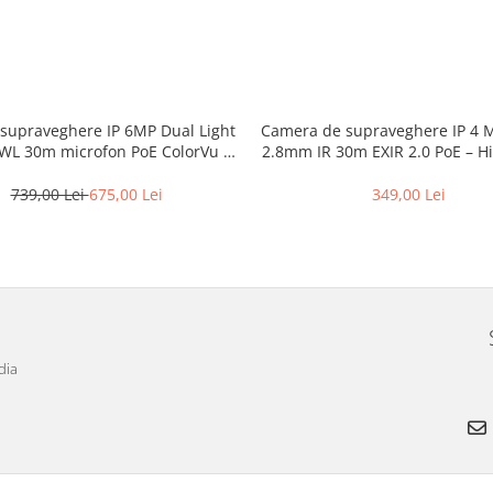
supraveghere IP 6MP Dual Light
Camera de supraveghere IP 4 M
WL 30m microfon PoE ColorVu –
2.8mm IR 30m EXIR 2.0 PoE – Hi
on – DS-2CD1067G2H-LIU-2.8mm
DS-2CD1041G0-I-2.8m
739,00 Lei
675,00 Lei
349,00 Lei
dia