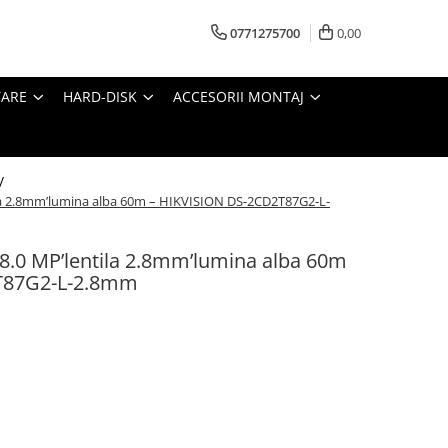
0771275700
0,00
TARE
HARD-DISK
ACCESORII MONTAJ
 /
ila 2.8mm’lumina alba 60m – HIKVISION DS-2CD2T87G2-L-
8.0 MP’lentila 2.8mm’lumina alba 60m
T87G2-L-2.8mm