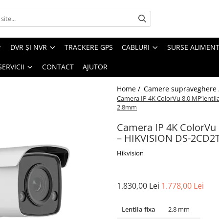
DVR ȘI NVR
TRACKERE GPS
CABLURI
SURSE ALIMEN
SERVICII
CONTACT
AJUTOR
Home /
Camere supraveghere
Camera IP 4K ColorVu 8.0 MP’lent
2.8mm
Camera IP 4K ColorVu 
– HIKVISION DS-2CD2
Hikvision
1.830,00 Lei
1.778,00 Lei
Lentila fixa
2.8 mm