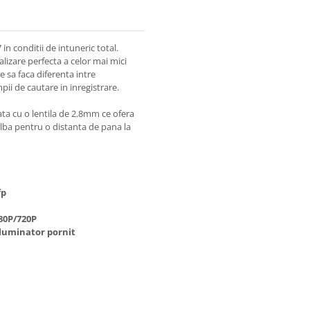
in conditii de intuneric total.
alizare perfecta a celor mai mici
 sa faca diferenta intre
pii de cautare in inregistrare.
ta cu o lentila de 2.8mm ce ofera
alba pentru o distanta de pana la
fp
80P/720P
iluminator pornit