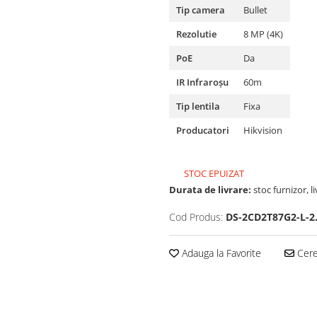
Tip camera
Bullet
Rezolutie
8 MP (4K)
PoE
Da
IR Infraroșu
60m
Tip lentila
Fixa
Producatori
Hikvision
STOC EPUIZAT
Durata de livrare:
stoc furnizor, l
Cod Produs:
DS-2CD2T87G2-L-
Adauga la Favorite
Cere 