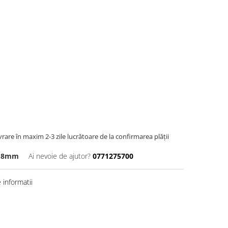
ivrare în maxim 2-3 zile lucrătoare de la confirmarea plății
2.8mm
Ai nevoie de ajutor?
0771275700
informatii