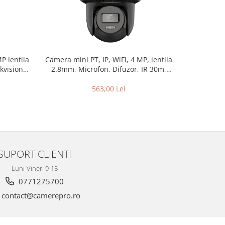
Camera mini PT, IP, WiFi, 4 MP, lentila
Camera I
P lentila
2.8mm, Microfon, Difuzor, IR 30m,
lentil
kvision –
AutoTracking Lite – Hikvision DS-
Microfon
m
2DE2C400IWG-W-2.8mm
2C
563,00 Lei
SUPORT CLIENTI
Luni-Vineri 9-15
0771275700
contact@camerepro.ro