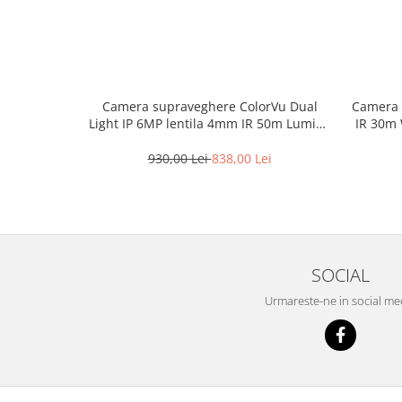
Camera 
Camera supraveghere ColorVu Dual
IR 30m 
Light IP 6MP lentila 4mm IR 50m Lumină
Hikvisi
Albă 50m Microfon – HIKVISION DS-
2CD1T67G2H-LIU-4mm
930,00 Lei
838,00 Lei
SOCIAL
Urmareste-ne in social me