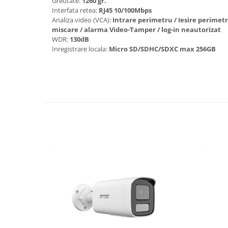
Greutate:
1260 gr.
Interfata retea:
RJ45 10/100Mbps
Analiza video (VCA):
Intrare perimetru / Iesire perimetr
miscare / alarma Video-Tamper / log-in neautorizat
WDR:
130dB
Inregistrare locala:
Micro SD/SDHC/SDXC max 256GB