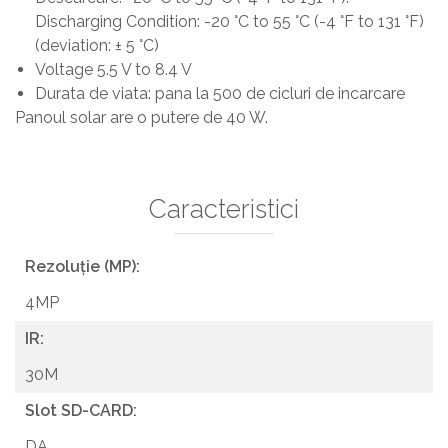
Discharging Condition: -20 °C to 55 °C (-4 °F to 131 °F)
(deviation: ± 5 °C)
Voltage 5.5 V to 8.4 V
Durata de viata: pana la 500 de cicluri de incarcare
Panoul solar are o putere de 40 W.
Caracteristici
Rezoluție (MP):
4MP
IR:
30M
Slot SD-CARD:
DA