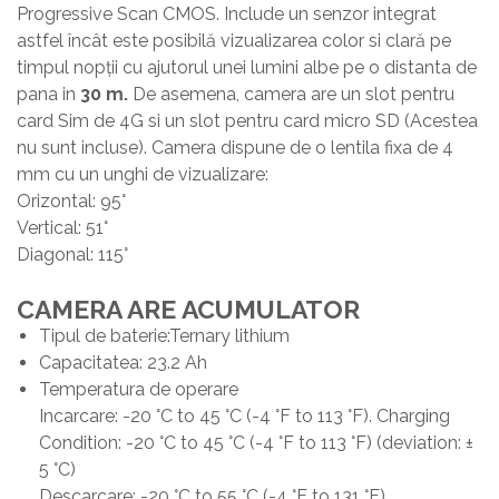
Progressive Scan CMOS. Include un senzor integrat
astfel încât este posibilă vizualizarea color si clară pe
timpul nopții cu ajutorul unei lumini albe pe o distanta de
pana in
30 m.
De asemena, camera are un slot pentru
card Sim de 4G si un slot pentru card micro SD (Acestea
nu sunt incluse). Camera dispune de o lentila fixa de 4
mm cu un unghi de vizualizare:
Orizontal: 95°
Vertical: 51°
Diagonal: 115°
CAMERA ARE ACUMULATOR
Tipul de baterie:Ternary lithium
Capacitatea: 23.2 Ah
Temperatura de operare
Incarcare: -20 °C to 45 °C (-4 °F to 113 °F). Charging
Condition: -20 °C to 45 °C (-4 °F to 113 °F) (deviation: ±
5 °C)
Descarcare: -20 °C to 55 °C (-4 °F to 131 °F).