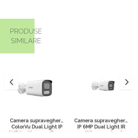
PRODUSE
SIMILARE
Camera supraveghere
Camera supraveghere
ColorVu Dual Light IP
IP 6MP Dual Light IR
6MP lentila 4mm IR 50m
30m WL 30m microfon