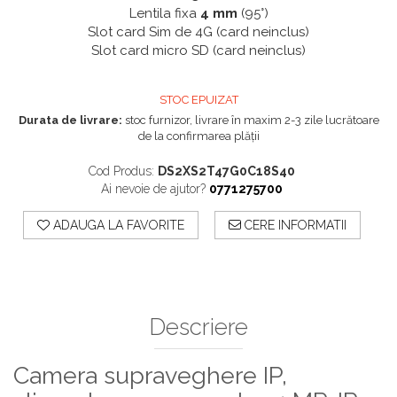
Lentila fixa
4 mm
(95°)
Slot card Sim de 4G (card neinclus)
Slot card micro SD (card neinclus)
STOC EPUIZAT
Durata de livrare:
stoc furnizor, livrare în maxim 2-3 zile lucrătoare
de la confirmarea plății
Cod Produs:
DS2XS2T47G0C18S40
Ai nevoie de ajutor?
0771275700
ADAUGA LA FAVORITE
CERE INFORMATII
Descriere
Camera supraveghere IP,