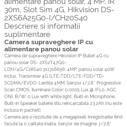
alimentare panou solar, 4 MP, IR
30m, Slot Sim 4G, Hikvision DS-
2XS6A25G0-I/CH20S40
Descriere si informatii
suplimentare
Camera supraveghere IP cu
alimentare panou solar
Camera de supraveghere Hikvision IP Bullet 4G cu
panou solar DS- 2XS2T47G0-
LDH/4G/C18S40,311316656; 4MP; panou solar 40W
inclus, Transmisie 4G (LTE-TDD/LTE-FDD/TD-
SCDMA/EVDO, Lentila 4MM, Senzor 1/2.8″ Progressive
Scan CMOS, Iluminare Color: 0.0005 Lux @ (F1.0, AGC
ON), B/W: 0 Lux with white light, Built-in Microphone,
Built-in Speaker, baterie litiu reincarcabila 23.2Ah (nu este
inclusa in pachet).
Camera are o rezolutie de 4 megapixeli, inregistrarile fiind
facute la o calitate inalta. Senzor de imagine: 1/2.8″