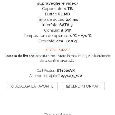
supraveghere video)
Capacitate:
1 TB
Buffer:
64 MB
Timp de acces:
2.9 ms
Interfata:
SATA 3
Consum:
5.6W
Temperatura de operare:
0°C ~ +70°C
Greutate:
cca. 400 g
STOC EPUIZAT
Durata de livrare:
stoc furnizor, livrare în maxim 2-3 zile lucrătoare
de la confirmarea plății
Cod Produs:
ST1000VX
Ai nevoie de ajutor?
0771275700
ADAUGA LA FAVORITE
CERE INFORMATII