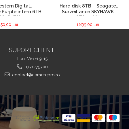
stern Digital
Hard disk 8TB – Seagate
 Purple intern 6TB
Surveillance SKYHAWK
D60PURX
ST8000VX
450,00 Lei
1.899,00 Lei
SUPORT CLIENTI
Luni-Vineri 9-15
0771275700
contact@camerepro.ro