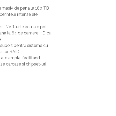
u masiv de pana la 180 TB
cerintele intense ale
e si NVR-urile actuale pot
 pana la 64 de camere HD cu
;
 suport pentru sisteme cu
orilor RAID;
tate ampla, facilitand
se carcase si chipset-uri