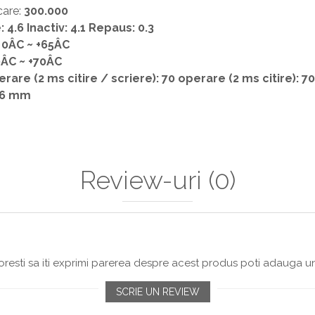
care:
300.000
: 4.6 Inactiv: 4.1 Repaus: 0.3
:
0ÂC ~ +65ÂC
0ÂC ~ +70ÂC
rare (2 ms citire / scriere): 70 operare (2 ms citire): 7
1.6 mm
Review-uri
(0)
resti sa iti exprimi parerea despre acest produs poti adauga un
SCRIE UN REVIEW