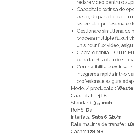
redare video pentru o supr
Capacitate extinsa de ope
pe an, de pana la trei ori 
sistemelor profesionale d
Gestionare simultana de mu
procesa multiple fluxuri 
un singur flux video, asigu
Operare fiabila – Cu un M
pana la 16 sloturi de stoca
Compatibilitate extinsa, i
integrarea rapida intr-o 
profesionale asigura adap
Model / producator:
Wester
Capacitate:
4TB
Standard:
3.5-inch
RoHS:
Da
Interfata:
Sata 6 Gb/s
Rata maxima de transfer:
18
Cache:
128 MB