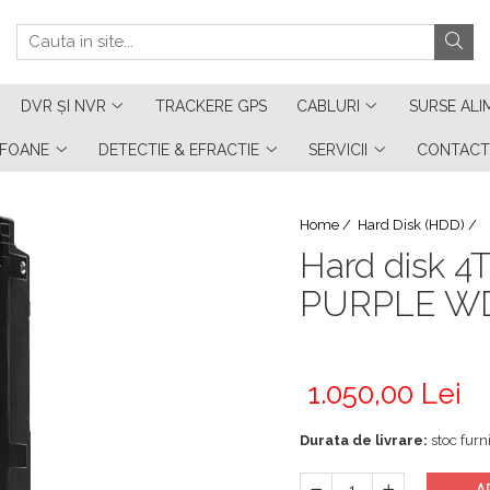
DVR ȘI NVR
TRACKERE GPS
CABLURI
SURSE ALI
RFOANE
DETECTIE & EFRACTIE
SERVICII
CONTACT
Home /
Hard Disk (HDD) /
Hard disk 4T
PURPLE W
1.050,00 Lei
Durata de livrare:
stoc furni
A