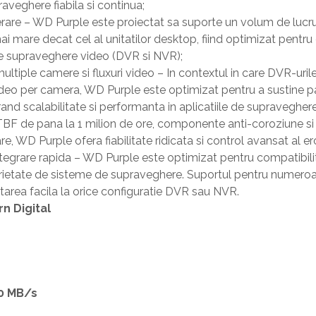
aveghere fiabila si continua;
rare – WD Purple este proiectat sa suporte un volum de lucr
mai mare decat cel al unitatilor desktop, fiind optimizat pentru 
e supraveghere video (DVR si NVR);
ltiple camere si fluxuri video – In contextul in care DVR-uril
video per camera, WD Purple este optimizat pentru a sustine
rand scalabilitate si performanta in aplicatiile de supraveghere
TBF de pana la 1 milion de ore, componente anti-coroziune si
re, WD Purple ofera fiabilitate ridicata si control avansat al er
ntegrare rapida – WD Purple este optimizat pentru compatibili
varietate de sisteme de supraveghere. Suportul pentru numeroa
tarea facila la orice configuratie DVR sau NVR.
n Digital
0 MB/s