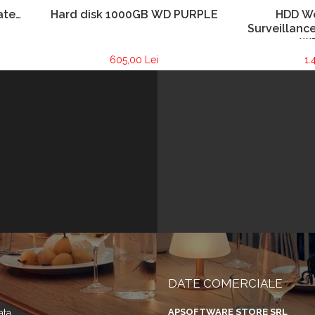
ate
Hard disk 1000GB WD PURPLE
HDD We
Surveillance
W
605,00 Lei
1.
DATE COMERCIALE
APSOFTWARE STORE SRL
ata