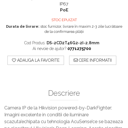
IP67
PoE
STOC EPUIZAT
Durata de livrare:
stoc furnizor, livrare în maxim 2-3 zile lucrătoare
de la confirmarea plății
Cod Produs:
DS-2CD2T46G2-2I-2.8mm
Ai nevoie de ajutor?
0771275700
ADAUGA LA FAVORITE
CERE INFORMATII
Descriere
Camera IP de la Hikvision powered-by-DarkFighter:
Imagini excelente in conditii de iluminare
scazuta’echipata cu tehnologia AcuSense’ce se bazeaza