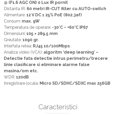
@ (F1.6 AGC ON) 0 Lux IR pornit
Distanta IR:
60 metri IR-CUT filter cu AUTO-switch
Alimentare:
12 V DC ± 25% PoE (802.3af)
Consum:
max. 9W
Temperatura de operare:
-30°C ~ +60°C IP67
Dimensiuni:
105 × 289.5 mm
Greutate:
1090 gr.
Interfata retea:
RJ45 10/100Mbps
Analiza video (VCA):
algoritm ‘deep learning’ –
Detectie fata detectie intrus perimetru/trecere
linie clasificare si eliminare alarme false
masina/om etc.
WDR:
120dB
Inregistrare locala:
Micro SD/SDHC/SDXC max 256GB
Caracteristici